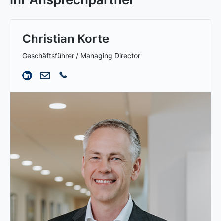
Christian Korte
Geschäftsführer / Managing Director
Christian Korte
Lorem ipsum dolor sit amet, consectetur
adipiscing elit. Suspendisse varius enim in eros
elementum tristique. Duis cursus, mi quis
viverra ornare, eros dolor interdum nulla, ut
commodo diam libero vitae erat. Aenean
faucibus nibh et justo cursus id rutrum lorem
imperdiet. Nunc ut sem vitae risus tristique
posuere.